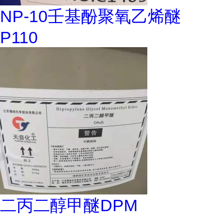
NP-10壬基酚聚氧乙烯醚
P110
二丙二醇甲醚DPM