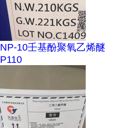
NP-10壬基酚聚氧乙烯醚
P110