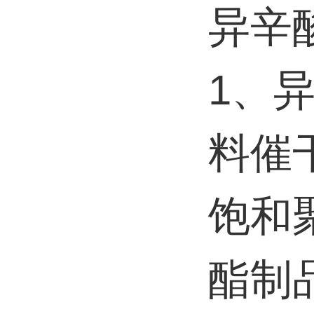
异辛
1、
料催
饱和
酯制