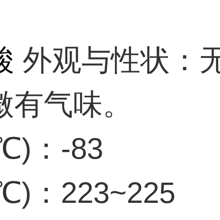
酸
外观与性状：
微有气味。
℃)：-83
℃)：223~225