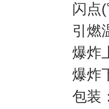
闪点(
引燃温
爆炸上
爆炸下
包装：