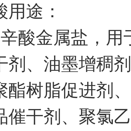
酸用途：
异辛酸金属盐，用
干剂、油墨增稠
聚酯树脂促进剂
品催干剂、聚氯