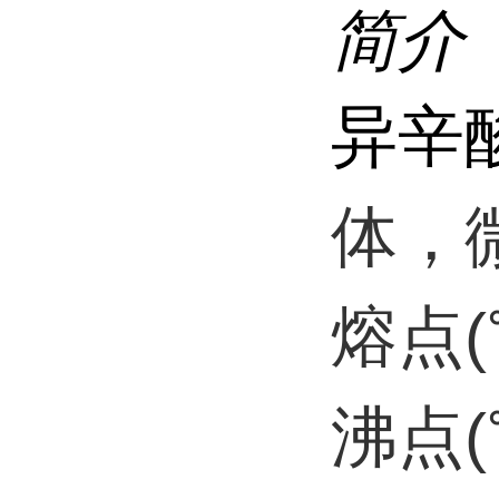
简介
异辛
体，
熔点(
沸点(