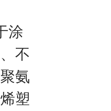
于涂
剂、不
、聚氨
乙烯塑